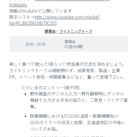
hokkaido
録画はYoutubeで公開しています
再生リスト→
http://www.youtube.com/playlist?
list=PL266206316D79C035
懇親会・ライトニングトーク
懇親会
18:00 – 20:00
LT(各5分間)
楽しく食べて!飲んで!語らって!参加者の交流を深めましょう。
ライトニングトークは硬軟問わず、成果発表、製品・企業
PR、イベント告知・仲間募集などなど、奮って登壇下さい。
ただいまのエントリー(順不同)
野外調査のデジタル入力…野外観察時にデジタル
機器で入力する手法の紹介と、ご意見・アイデア募
集。
医療機関におけるFOSS4G活用…医療機関向け
QGISセミナーの状況と成果、北海道地区の今後に
ついてのお話。