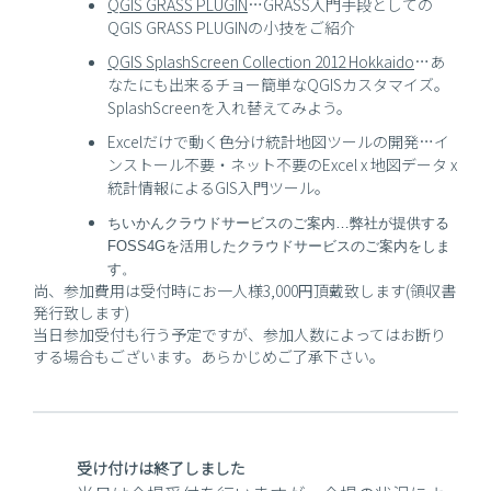
QGIS GRASS PLUGIN
…GRASS入門手段としての
QGIS GRASS PLUGINの小技をご紹介
QGIS SplashScreen Collection 2012 Hokkaido
…あ
なたにも出来るチョー簡単なQGISカスタマイズ。
SplashScreenを入れ替えてみよう。
Excelだけで動く色分け統計地図ツールの開発…イ
ンストール不要・ネット不要のExcel x 地図データ x
統計情報によるGIS入門ツール。
ちいかんクラウドサービスのご案内…
弊社が提供する
FOSS4Gを活用したクラウドサービスのご案内をしま
す。
尚、参加費用は受付時にお一人様3,000円頂戴致します(領収書
発行致します)
当日参加受付も行う予定ですが、参加人数によってはお断り
する場合もございます。あらかじめご了承下さい。
受け付けは終了しました