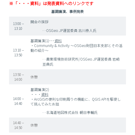
※「・・・資料」は発表資料へのリンクです
基調講演、事例発表
開会の挨拶
13:00 –
13:10
…OSGeo.JP運営委員 古川泰人氏
基調講演(1)･･･
資料
・Community & Activity ～OSGeo財団日本支部とその活
13:10 –
動の紹介～
13:50
…農業環境技術研究所/OSGeo.JP運営委員 岩崎
亘典氏
13:50 –
休憩
14:00
基調講演(2)
・・・
資料
14:00 –
・ArcGISの便利な印刷周りの機能に、QGIS APIを駆使し
14:40
て挑んでみたお話
…北海道地図株式会社 朝日孝輔氏
14:40 –
休憩
14:50