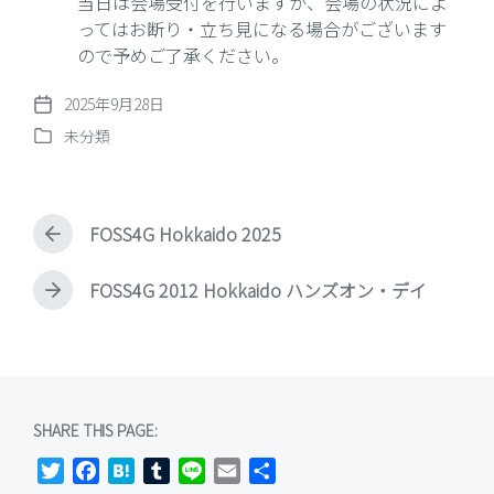
当日は会場受付を行いますが、会場の状況によ
ってはお断り・立ち見になる場合がございます
ので予めご了承ください。
2025年9月28日
P
未分類
o
P
s
o
t
s
d
t
a
FOSS4G Hokkaido 2025
e
P
t
d
r
e
i
e
FOSS4G 2012 Hokkaido ハンズオン・デイ
N
v
n
e
i
x
o
t
u
p
s
o
p
s
SHARE THIS PAGE:
o
t
s
T
F
H
T
L
E
共
:
t