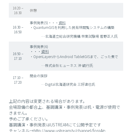
16:20 –
休憩
16:30
事例発表(5)・・・
資料
16:30 –
・QuantumGISを利用した民有林閲覧システムの構築
16:50
氏
…
北海道立総合研究機構 林業試験場
菅野正人
事例発表(6)
・・・
資料
16:50 –
・OpenLayersからAndroid TabletGISまで、ごった煮で
17:10
氏
…株式会社ヒューネス 沖 観行
閉会の挨拶
17:10 –
17:20
…Digital北海道研究会 三好達也氏
上記の内容は変更される場合があります。
会場設備の都合上、基調講演・事例発表は机・電源が使用で
きません。
予めご了承ください。
基調講演・事例発表はUSTREAMにて公開予定です
チャンネル→
http://www.ustream.tv/channel/foss4g-