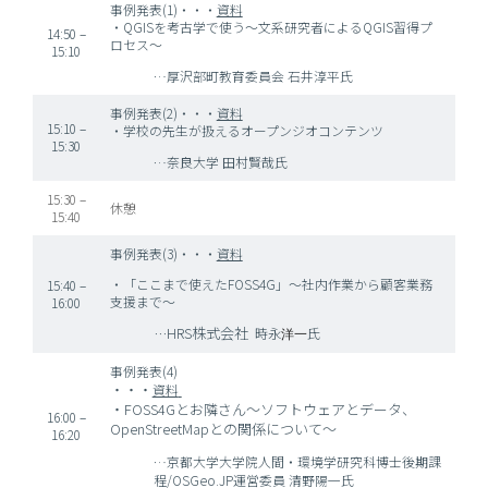
事例発表(1)・・・
資料
・QGISを考古学で使う～文系研究者によるQGIS習得プ
14:50 –
ロセス～
15:10
…厚沢部町教育委員会 石井淳平氏
事例発表(2)・・・
資料
15:10 –
・学校の先生が扱えるオープンジオコンテンツ
15:30
…奈良大学 田村賢哉氏
15:30 –
休憩
15:40
事例発表(3)・・・
資料
・「ここまで使えたFOSS4G」
～社内作業から顧客業務
15:40 –
支援まで～
16:00
…HRS株式会社
時永
氏
洋一
事例発表(4)
・・・
資料
・FOSS4Gとお隣さん～ソフトウェアとデータ、
16:00 –
OpenStreetMapとの関係について～
16:20
…京都大学大学院人間・環境学研究科博士後期課
程/OSGeo.JP運営委員 清野陽一氏