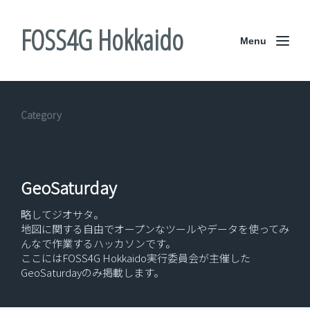
FOSS4G Hokkaido
Menu
Category
GeoSaturday
略してジオサタ。
地図に関する自由でオープンなツールやデータを使ってみ
んなで作業するハッカソンです。
ここにはFOSS4G Hokkaido実行委員会が主催した
GeoSaturdayのみ掲載します。